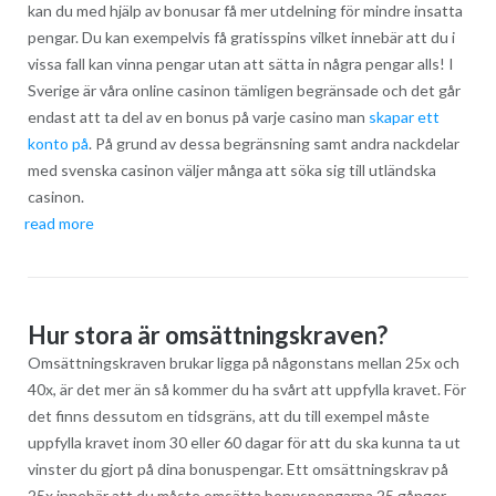
kan du med hjälp av bonusar få mer utdelning för mindre insatta
pengar. Du kan exempelvis få gratisspins vilket innebär att du i
vissa fall kan vinna pengar utan att sätta in några pengar alls! I
Sverige är våra online casinon tämligen begränsade och det går
endast att ta del av en bonus på varje casino man
skapar ett
konto på
. På grund av dessa begränsning samt andra nackdelar
med svenska casinon väljer många att söka sig till utländska
casinon.
read more
Hur stora är omsättningskraven?
Omsättningskraven brukar ligga på någonstans mellan 25x och
40x, är det mer än så kommer du ha svårt att uppfylla kravet. För
det finns dessutom en tidsgräns, att du till exempel måste
uppfylla kravet inom 30 eller 60 dagar för att du ska kunna ta ut
vinster du gjort på dina bonuspengar. Ett omsättningskrav på
25x innebär att du måste omsätta bonuspengarna 25 gånger.